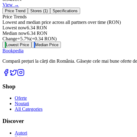
View →
Price Trend
Stores (
1
)
Specifications
Price Trends
Lowest and median price across all partners over time
(RON)
Lowest now
6.34
RON
Median now
6.34
RON
Change
+
5.7
%
(
+
0.34
RON
)
Lowest Price
Median Price
Bookpedia
Compară prețuri la cărți din România. Găsește cele mai bune oferte de la
Facebook
Twitter
Instagram
Shop
Oferte
Noutati
All Categories
Discover
Autori