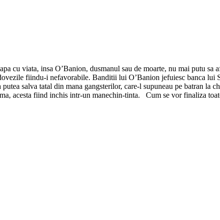
pa cu viata, insa O’Banion, dusmanul sau de moarte, nu mai putu sa afle
dovezile fiindu-i nefavorabile. Banditii lui O’Banion jefuiesc banca lui 
 va putea salva tatal din mana gangsterilor, care-l supuneau pe batran la 
eama, acesta fiind inchis intr-un manechin-tinta. Cum se vor finaliza toate