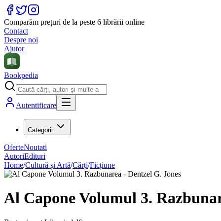
Comparăm prețuri de la peste 6 librării online
Contact
Despre noi
Ajutor
Bookpedia
Autentificare
Categorii
Oferte
Noutati
Autori
Edituri
Home
/
Cultură și Artă
/
Cărți
/
Ficțiune
Al Capone Volumul 3. Razbunare