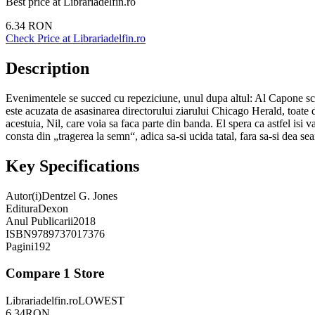
Best price at
Librariadelfin.ro
6.34
RON
Check Price at
Librariadelfin.ro
Description
Evenimentele se succed cu repeziciune, unul dupa altul: Al Capone sca
este acuzata de asasinarea directorului ziarului Chicago Herald, toate 
acestuia, Nil, care voia sa faca parte din banda. El spera ca astfel isi
consta din „tragerea la semn“, adica sa-si ucida tatal, fara sa-si dea s
Key Specifications
Autor(i)
Dentzel G. Jones
Editura
Dexon
Anul Publicarii
2018
ISBN
9789737017376
Pagini
192
Compare
1
Store
Librariadelfin.ro
LOWEST
6.34
RON