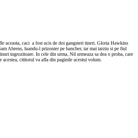
 aceasta, caci a fost ucis de doi gangsteri tineri. Gloria Hawkins
Sam Ahrens, luandu-l prizonier pe bancher, iar mai tarziu si pe fiul
chinuri ingrozitoare. In cele din urma, Nil urmeaza sa dea o proba, care
 acestea, cititorul va afla din paginile acestui volum.