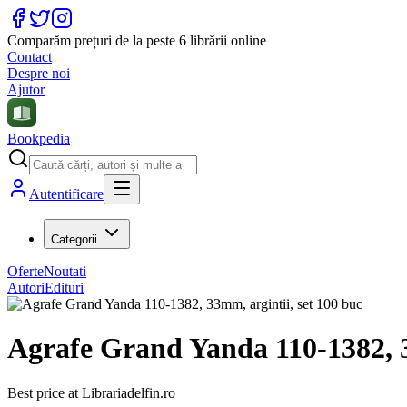
Comparăm prețuri de la peste 6 librării online
Contact
Despre noi
Ajutor
Bookpedia
Autentificare
Categorii
Oferte
Noutati
Autori
Edituri
Agrafe Grand Yanda 110-1382, 3
Best price at
Librariadelfin.ro