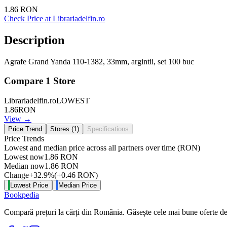
1.86
RON
Check Price at
Librariadelfin.ro
Description
Agrafe Grand Yanda 110-1382, 33mm, argintii, set 100 buc
Compare
1
Store
Librariadelfin.ro
LOWEST
1.86
RON
View →
Price Trend
Stores (
1
)
Specifications
Price Trends
Lowest and median price across all partners over time
(RON)
Lowest now
1.86
RON
Median now
1.86
RON
Change
+
32.9
%
(
+
0.46
RON
)
Lowest Price
Median Price
Bookpedia
Compară prețuri la cărți din România. Găsește cele mai bune oferte de la