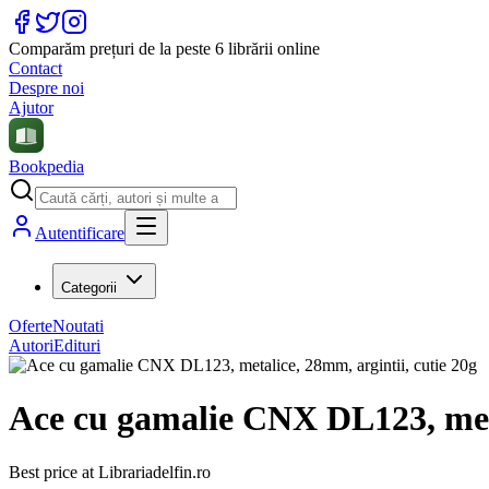
Comparăm prețuri de la peste 6 librării online
Contact
Despre noi
Ajutor
Bookpedia
Autentificare
Categorii
Oferte
Noutati
Autori
Edituri
Ace cu gamalie CNX DL123, meta
Best price at
Librariadelfin.ro