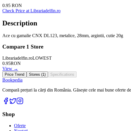
0.95
RON
Check Price at
Librariadelfin.ro
Description
Ace cu gamalie CNX DL123, metalice, 28mm, argintii, cutie 20g
Compare
1
Store
Librariadelfin.ro
LOWEST
0.95
RON
View →
Price Trend
Stores (
1
)
Specifications
Bookpedia
Compară prețuri la cărți din România. Găsește cele mai bune oferte de la
Facebook
Twitter
Instagram
Shop
Oferte
Noutati