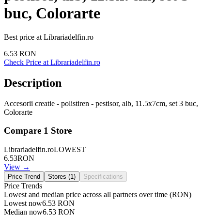
buc, Colorarte
Best price at
Librariadelfin.ro
6.53
RON
Check Price at
Librariadelfin.ro
Description
Accesorii creatie - polistiren - pestisor, alb, 11.5x7cm, set 3 buc,
Colorarte
Compare
1
Store
Librariadelfin.ro
LOWEST
6.53
RON
View →
Price Trend
Stores (
1
)
Specifications
Price Trends
Lowest and median price across all partners over time
(RON)
Lowest now
6.53
RON
Median now
6.53
RON