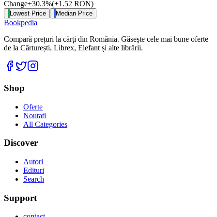
Change
+
30.3
%
(
+
1.52
RON
)
Lowest Price
Median Price
Bookpedia
Compară prețuri la cărți din România. Găsește cele mai bune oferte
de la Cărturești, Librex, Elefant și alte librării.
Facebook
Twitter
Instagram
Shop
Oferte
Noutati
All Categories
Discover
Autori
Edituri
Search
Support
contact