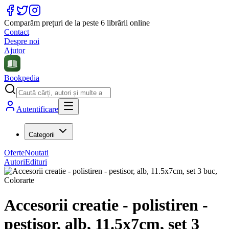
Comparăm prețuri de la peste 6 librării online
Contact
Despre noi
Ajutor
Bookpedia
Autentificare
Categorii
Oferte
Noutati
Autori
Edituri
Accesorii creatie - polistiren -
pestisor, alb, 11.5x7cm, set 3