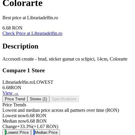
Colorarte
Best price at
Librariadelfin.ro
6.68
RON
Check Price at
Librariadelfin.ro
Description
Accesorii creatie - brad, sticker gumat cu sclipici, 14cm, Colorarte
Compare
1
Store
Librariadelfin.ro
LOWEST
6.68
RON
View →
Price Trend
Stores (
1
)
Specifications
Price Trends
Lowest and median price across all partners over time
(RON)
Lowest now
6.68
RON
Median now
6.68
RON
Change
+
33.3
%
(
+
1.67
RON
)
Lowest Price
Median Price