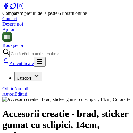
Comparăm prețuri de la peste 6 librării online
Contact
Despre noi
Ajutor
Bookpedia
Autentificare
Categorii
Oferte
Noutati
Autori
Edituri
Accesorii creatie - brad, sticker
gumat cu sclipici, 14cm,