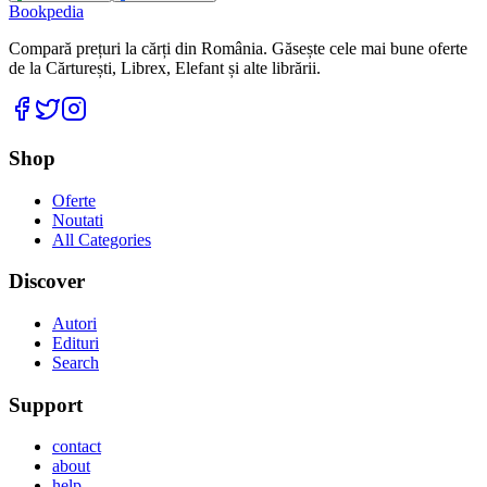
Bookpedia
Compară prețuri la cărți din România. Găsește cele mai bune oferte
de la Cărturești, Librex, Elefant și alte librării.
Facebook
Twitter
Instagram
Shop
Oferte
Noutati
All Categories
Discover
Autori
Edituri
Search
Support
contact
about
help