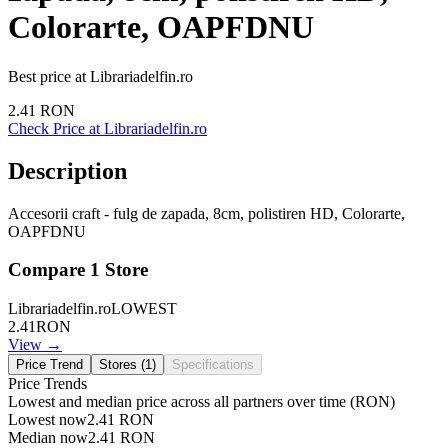
Colorarte, OAPFDNU
Best price at
Librariadelfin.ro
2.41
RON
Check Price at
Librariadelfin.ro
Description
Accesorii craft - fulg de zapada, 8cm, polistiren HD, Colorarte,
OAPFDNU
Compare
1
Store
Librariadelfin.ro
LOWEST
2.41
RON
View →
Price Trend
Stores (
1
)
Specifications
Price Trends
Lowest and median price across all partners over time
(RON)
Lowest now
2.41
RON
Median now
2.41
RON