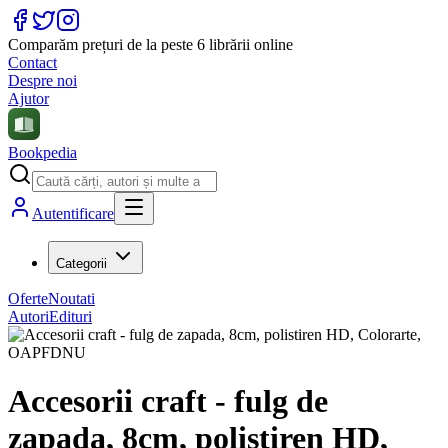
Comparăm prețuri de la peste 6 librării online
Contact
Despre noi
Ajutor
Bookpedia
Autentificare
Categorii
Oferte
Noutati
Autori
Edituri
Accesorii craft - fulg de
zapada, 8cm, polistiren HD,