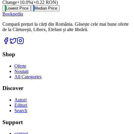
Change
+
10.0
%
(
+
0.22
RON
)
Lowest Price
Median Price
Bookpedia
Compară prețuri la cărți din România. Găsește cele mai bune oferte
de la Cărturești, Librex, Elefant și alte librării.
Facebook
Twitter
Instagram
Shop
Oferte
Noutati
All Categories
Discover
Autori
Edituri
Search
Support
contact