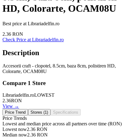
HD, Colorarte, OCAM08U
Best price at
Librariadelfin.ro
2.36
RON
Check Price at
Librariadelfin.ro
Description
Accesorii craft - clopotel, 8.5cm, baza 8cm, polistiren HD,
Colorarte, OCAM08U
Compare
1
Store
Librariadelfin.ro
LOWEST
2.36
RON
View →
Price Trend
Stores (
1
)
Specifications
Price Trends
Lowest and median price across all partners over time
(RON)
Lowest now
2.36
RON
Median now
2.36
RON