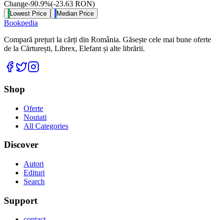
Change
-90.9
%
(
-23.63
RON
)
Lowest Price
Median Price
Bookpedia
Compară prețuri la cărți din România. Găsește cele mai bune oferte
de la Cărturești, Librex, Elefant și alte librării.
Facebook
Twitter
Instagram
Shop
Oferte
Noutati
All Categories
Discover
Autori
Edituri
Search
Support
contact