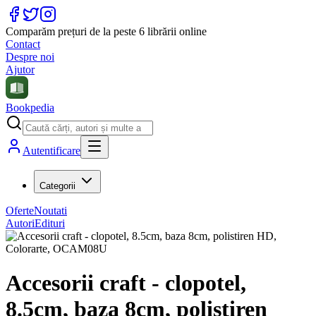
Comparăm prețuri de la peste 6 librării online
Contact
Despre noi
Ajutor
Bookpedia
Autentificare
Categorii
Oferte
Noutati
Autori
Edituri
Accesorii craft - clopotel,
8.5cm, baza 8cm, polistiren