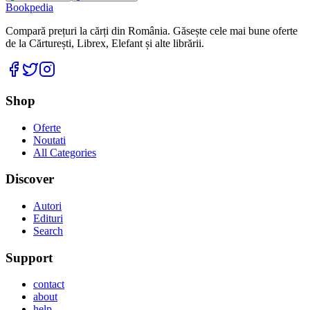
Bookpedia
Compară prețuri la cărți din România. Găsește cele mai bune oferte
de la Cărturești, Librex, Elefant și alte librării.
Facebook
Twitter
Instagram
Shop
Oferte
Noutati
All Categories
Discover
Autori
Edituri
Search
Support
contact
about
help