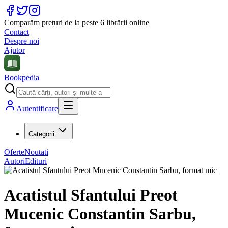
Comparăm prețuri de la peste 6 librării online
Contact
Despre noi
Ajutor
Bookpedia
Autentificare
Categorii
Oferte
Noutati
Autori
Edituri
Acatistul Sfantului Preot
Mucenic Constantin Sarbu,