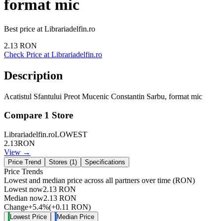
format mic
Best price at
Librariadelfin.ro
2.13
RON
Check Price at
Librariadelfin.ro
Description
Acatistul Sfantului Preot Mucenic Constantin Sarbu, format mic
Compare
1
Store
Librariadelfin.ro
LOWEST
2.13
RON
View →
Price Trend
Stores (
1
)
Specifications
Price Trends
Lowest and median price across all partners over time
(RON)
Lowest now
2.13
RON
Median now
2.13
RON
Change
+
5.4
%
(
+
0.11
RON
)
Lowest Price
Median Price