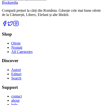
Bookpedia
Compară prețuri la cărți din România. Găsește cele mai bune oferte
de la Cărturești, Librex, Elefant și alte librării.
Facebook
Twitter
Instagram
Shop
Oferte
Noutati
All Categories
Discover
Autori
Edituri
Search
Support
contact
about
help