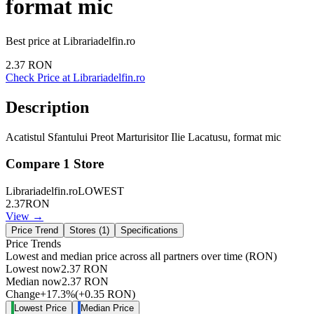
format mic
Best price at
Librariadelfin.ro
2.37
RON
Check Price at
Librariadelfin.ro
Description
Acatistul Sfantului Preot Marturisitor Ilie Lacatusu, format mic
Compare
1
Store
Librariadelfin.ro
LOWEST
2.37
RON
View →
Price Trend
Stores (
1
)
Specifications
Price Trends
Lowest and median price across all partners over time
(RON)
Lowest now
2.37
RON
Median now
2.37
RON
Change
+
17.3
%
(
+
0.35
RON
)
Lowest Price
Median Price