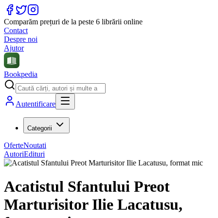
Comparăm prețuri de la peste 6 librării online
Contact
Despre noi
Ajutor
Bookpedia
Autentificare
Categorii
Oferte
Noutati
Autori
Edituri
Acatistul Sfantului Preot
Marturisitor Ilie Lacatusu,