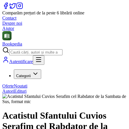
Comparăm prețuri de la peste 6 librării online
Contact
Despre noi
Ajutor
Bookpedia
Autentificare
Categorii
Oferte
Noutati
Autori
Edituri
Acatistul Sfantului Cuvios
Serafim cel Rabdator de la