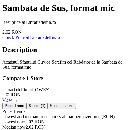
Sambata de Sus, format mic
Best price at
Librariadelfin.ro
2.02
RON
Check Price at
Librariadelfin.ro
Description
Acatistul Sfantului Cuvios Serafim cel Rabdator de la Sambata de
Sus, format mic
Compare
1
Store
Librariadelfin.ro
LOWEST
2.02
RON
View →
Price Trend
Stores (
1
)
Specifications
Price Trends
Lowest and median price across all partners over time
(RON)
Lowest now
2.02
RON
Median now
2.02
RON