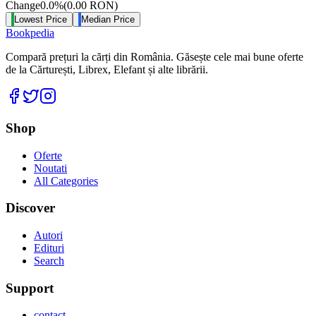
Change
0.0
%
(
0.00
RON
)
Lowest Price
Median Price
Bookpedia
Compară prețuri la cărți din România. Găsește cele mai bune oferte
de la Cărturești, Librex, Elefant și alte librării.
Facebook
Twitter
Instagram
Shop
Oferte
Noutati
All Categories
Discover
Autori
Edituri
Search
Support
contact