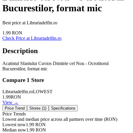
Bucurestilor, format mic
Best price at
Librariadelfin.ro
1.99
RON
Check Price at
Librariadelfin.ro
Description
Acatistul Sfantului Cuvios Dimitrie cel Nou - Ocrotitorul
Bucurestilor, format mic
Compare
1
Store
Librariadelfin.ro
LOWEST
1.99
RON
View →
Price Trend
Stores (
1
)
Specifications
Price Trends
Lowest and median price across all partners over time
(RON)
Lowest now
1.99
RON
Median now
1.99
RON