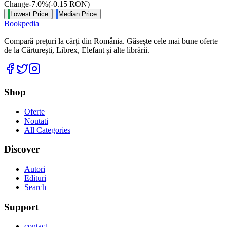
Change
-7.0
%
(
-0.15
RON
)
Lowest Price
Median Price
Bookpedia
Compară prețuri la cărți din România. Găsește cele mai bune oferte
de la Cărturești, Librex, Elefant și alte librării.
Facebook
Twitter
Instagram
Shop
Oferte
Noutati
All Categories
Discover
Autori
Edituri
Search
Support
contact