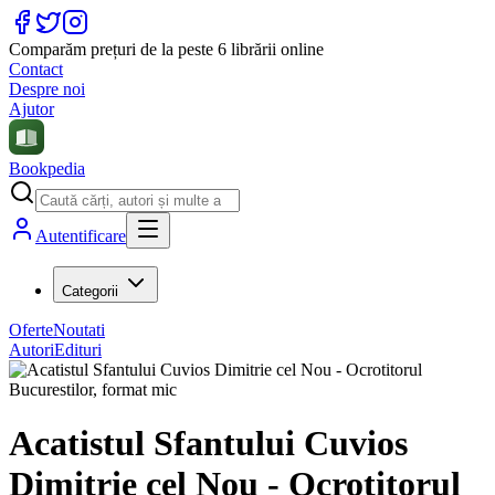
Comparăm prețuri de la peste 6 librării online
Contact
Despre noi
Ajutor
Bookpedia
Autentificare
Categorii
Oferte
Noutati
Autori
Edituri
Acatistul Sfantului Cuvios
Dimitrie cel Nou - Ocrotitorul