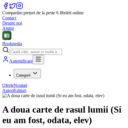
Comparăm prețuri de la peste 6 librării online
Contact
Despre noi
Ajutor
Bookpedia
Autentificare
Categorii
Oferte
Noutati
Autori
Edituri
A doua carte de rasul lumii (Si
eu am fost, odata, elev)