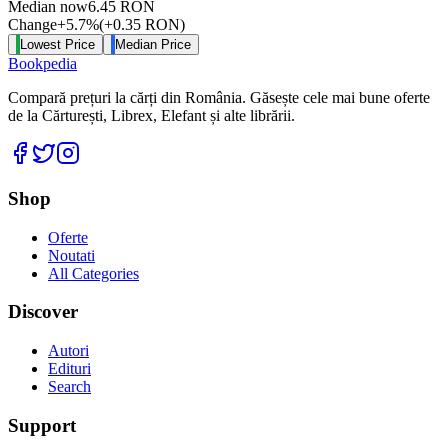
Median now
6.45
RON
Change
+
5.7
%
(
+
0.35
RON
)
Lowest Price
Median Price
Bookpedia
Compară prețuri la cărți din România. Găsește cele mai bune oferte
de la Cărturești, Librex, Elefant și alte librării.
Facebook
Twitter
Instagram
Shop
Oferte
Noutati
All Categories
Discover
Autori
Edituri
Search
Support