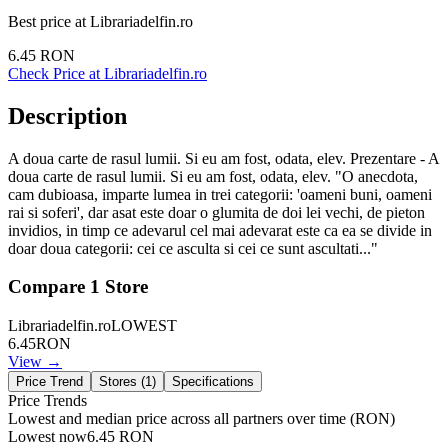
Best price at
Librariadelfin.ro
6.45
RON
Check Price at
Librariadelfin.ro
Description
A doua carte de rasul lumii. Si eu am fost, odata, elev. Prezentare - A
doua carte de rasul lumii. Si eu am fost, odata, elev. "O anecdota,
cam dubioasa, imparte lumea in trei categorii: 'oameni buni, oameni
rai si soferi', dar asat este doar o glumita de doi lei vechi, de pieton
invidios, in timp ce adevarul cel mai adevarat este ca ea se divide in
doar doua categorii: cei ce asculta si cei ce sunt ascultati..."
Compare
1
Store
Librariadelfin.ro
LOWEST
6.45
RON
View →
Price Trend
Stores (
1
)
Specifications
Price Trends
Lowest and median price across all partners over time
(RON)
Lowest now
6.45
RON