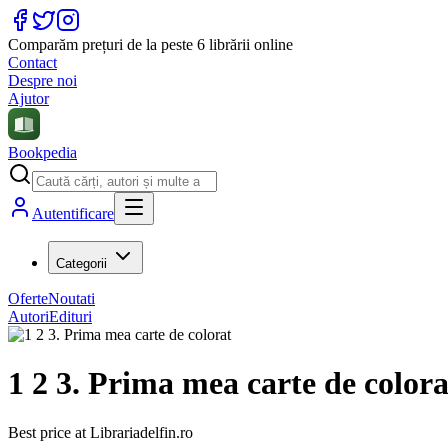
Comparăm prețuri de la peste 6 librării online
Contact
Despre noi
Ajutor
Bookpedia
Autentificare
Categorii
Oferte
Noutati
Autori
Edituri
1 2 3. Prima mea carte de colora
Best price at
Librariadelfin.ro