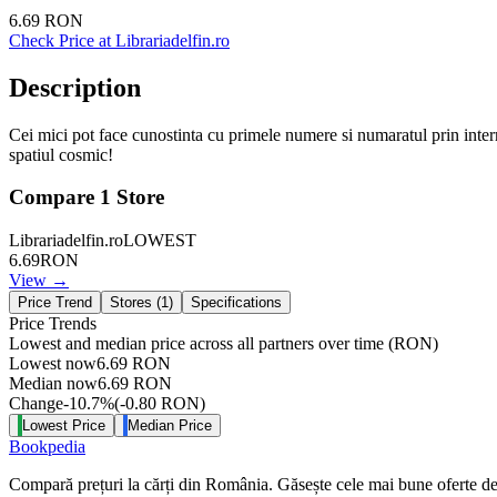
6.69
RON
Check Price at
Librariadelfin.ro
Description
Cei mici pot face cunostinta cu primele numere si numaratul prin interme
spatiul cosmic!
Compare
1
Store
Librariadelfin.ro
LOWEST
6.69
RON
View →
Price Trend
Stores (
1
)
Specifications
Price Trends
Lowest and median price across all partners over time
(RON)
Lowest now
6.69
RON
Median now
6.69
RON
Change
-10.7
%
(
-0.80
RON
)
Lowest Price
Median Price
Bookpedia
Compară prețuri la cărți din România. Găsește cele mai bune oferte de la