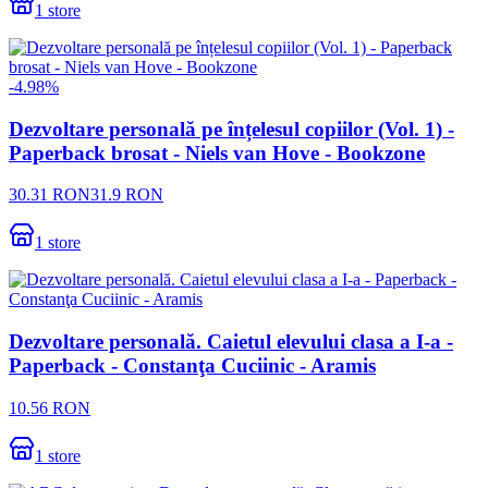
1
store
-
4.98
%
Dezvoltare personală pe înțelesul copiilor (Vol. 1) -
Paperback brosat - Niels van Hove - Bookzone
30.31
RON
31.9
RON
1
store
Dezvoltare personală. Caietul elevului clasa a I-a -
Paperback - Constanţa Cuciinic - Aramis
10.56
RON
1
store