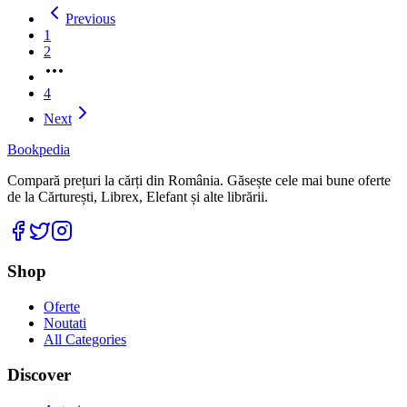
Previous
1
2
More
pages
4
Next
Bookpedia
Compară prețuri la cărți din România. Găsește cele mai bune oferte
de la Cărturești, Librex, Elefant și alte librării.
Facebook
Twitter
Instagram
Shop
Oferte
Noutati
All Categories
Discover