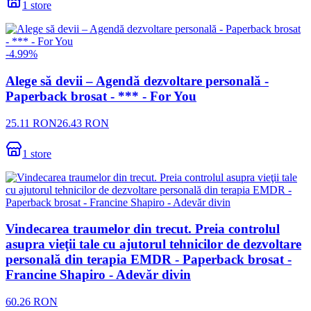
1
store
-
4.99
%
Alege să devii – Agendă dezvoltare personală -
Paperback brosat - *** - For You
25.11
RON
26.43
RON
1
store
Vindecarea traumelor din trecut. Preia controlul
asupra vieţii tale cu ajutorul tehnicilor de dezvoltare
personală din terapia EMDR - Paperback brosat -
Francine Shapiro - Adevăr divin
60.26
RON