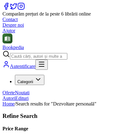
Comparăm prețuri de la peste 6 librării online
Contact
Despre noi
Ajutor
Bookpedia
Autentificare
Categorii
Oferte
Noutati
Autori
Edituri
Home
/
Search results for "Dezvoltare personală"
Refine Search
Price Range