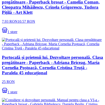
pregătitoare - Paperback brosat - Camelia Coman,
Cleopatra Mihăilescu, Crinela Grigorescu, Tudora
Piţilă - Art Klett
7.93
RON
10.57
RON
1
store
Portocală și prietenii lui. Dezvoltare personală. Clasa
pregătitoare - Paperback - Adriana Briceag, Maria
Cornelia Poștoacă, Cornelia Cristina Truță -
Paralela 45 educațional
25
RON
1
store