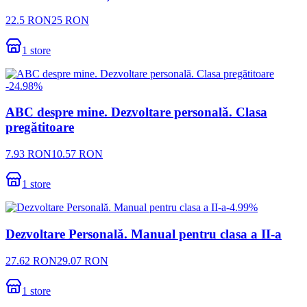
22.5
RON
25
RON
1
store
-
24.98
%
ABC despre mine. Dezvoltare personală. Clasa
pregătitoare
7.93
RON
10.57
RON
1
store
-
4.99
%
Dezvoltare Personală. Manual pentru clasa a II-a
27.62
RON
29.07
RON
1
store