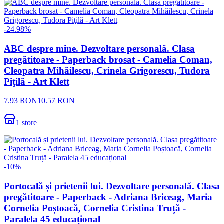
-
24.98
%
ABC despre mine. Dezvoltare personală. Clasa
pregătitoare - Paperback brosat - Camelia Coman,
Cleopatra Mihăilescu, Crinela Grigorescu, Tudora
Piţilă - Art Klett
7.93
RON
10.57
RON
1
store
-
10
%
Portocală și prietenii lui. Dezvoltare personală. Clasa
pregătitoare - Paperback - Adriana Briceag, Maria
Cornelia Poștoacă, Cornelia Cristina Truță -
Paralela 45 educațional