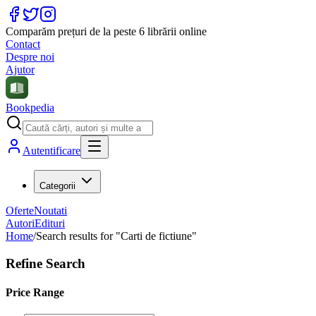
Comparăm prețuri de la peste 6 librării online
Contact
Despre noi
Ajutor
Bookpedia
Autentificare
Categorii
Oferte
Noutati
Autori
Edituri
Home
/
Search results for "Carti de fictiune"
Refine Search
Price Range