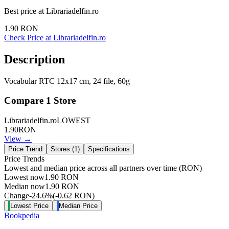
Best price at
Librariadelfin.ro
1.90
RON
Check Price at
Librariadelfin.ro
Description
Vocabular RTC 12x17 cm, 24 file, 60g
Compare
1
Store
Librariadelfin.ro
LOWEST
1.90
RON
View →
Price Trend
Stores (
1
)
Specifications
Price Trends
Lowest and median price across all partners over time
(RON)
Lowest now
1.90
RON
Median now
1.90
RON
Change
-24.6
%
(
-0.62
RON
)
Lowest Price
Median Price
Bookpedia