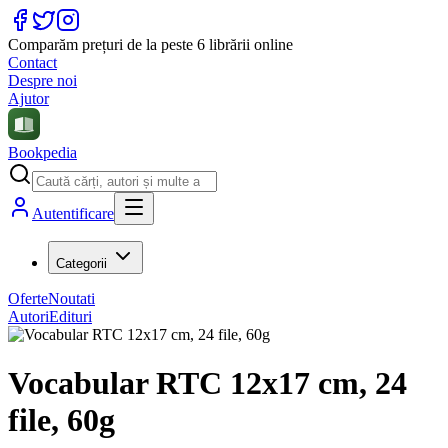
Comparăm prețuri de la peste 6 librării online
Contact
Despre noi
Ajutor
Bookpedia
Autentificare
Categorii
Oferte
Noutati
Autori
Edituri
Vocabular RTC 12x17 cm, 24
file, 60g