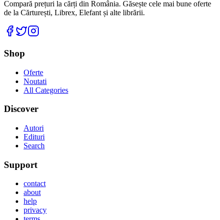
Compară prețuri la cărți din România. Găsește cele mai bune oferte
de la Cărturești, Librex, Elefant și alte librării.
Facebook
Twitter
Instagram
Shop
Oferte
Noutati
All Categories
Discover
Autori
Edituri
Search
Support
contact
about
help
privacy
terms