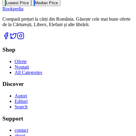
Lowest Price
Median Price
Bookpedia
Compară prețuri la cărți din România. Găsește cele mai bune oferte
de la Cărturești, Librex, Elefant și alte librării.
Facebook
Twitter
Instagram
Shop
Oferte
Noutati
All Categories
Discover
Autori
Edituri
Search
Support
contact
about