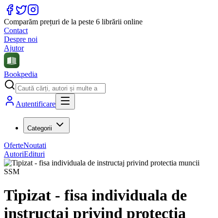
Comparăm prețuri de la peste 6 librării online
Contact
Despre noi
Ajutor
Bookpedia
Autentificare
Categorii
Oferte
Noutati
Autori
Edituri
Tipizat - fisa individuala de
instructaj privind protectia