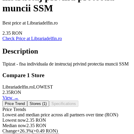
muncii SSM
Best price at
Librariadelfin.ro
2.35
RON
Check Price at
Librariadelfin.ro
Description
Tipizat - fisa individuala de instructaj privind protectia muncii SSM
Compare
1
Store
Librariadelfin.ro
LOWEST
2.35
RON
View →
Price Trend
Stores (
1
)
Specifications
Price Trends
Lowest and median price across all partners over time
(RON)
Lowest now
2.35
RON
Median now
2.35
RON
Change
+
26.3
%
(
+
0.49
RON
)