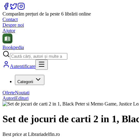
Comparăm prețuri de la peste 6 librării online
Contact
Despre noi
Ajutor
Bookpedia
Autentificare
Categorii
Oferte
Noutati
Autori
Edituri
Set de jocuri de carti 2 in 1, B
Best price at
Librariadelfin.ro