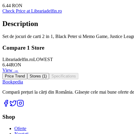
6.44
RON
Check Price at
Librariadelfin.ro
Description
Set de jocuri de carti 2 in 1, Black Peter si Memo Game, Justice Leag
Compare
1
Store
Librariadelfin.ro
LOWEST
6.44
RON
View →
Price Trend
Stores (
1
)
Specifications
Bookpedia
Compară prețuri la cărți din România. Găsește cele mai bune oferte de la
Facebook
Twitter
Instagram
Shop
Oferte
Noutati