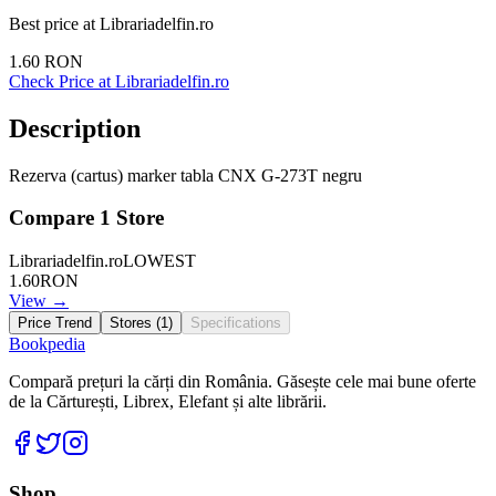
Best price at
Librariadelfin.ro
1.60
RON
Check Price at
Librariadelfin.ro
Description
Rezerva (cartus) marker tabla CNX G-273T negru
Compare
1
Store
Librariadelfin.ro
LOWEST
1.60
RON
View →
Price Trend
Stores (
1
)
Specifications
Bookpedia
Compară prețuri la cărți din România. Găsește cele mai bune oferte
de la Cărturești, Librex, Elefant și alte librării.
Facebook
Twitter
Instagram
Shop