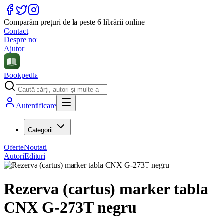
Comparăm prețuri de la peste 6 librării online
Contact
Despre noi
Ajutor
Bookpedia
Autentificare
Categorii
Oferte
Noutati
Autori
Edituri
Rezerva (cartus) marker tabla
CNX G-273T negru