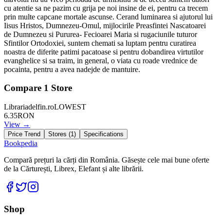
cu atentie sa ne pazim cu grija pe noi insine de ei, pentru ca trecem
prin multe capcane mortale ascunse. Cerand luminarea si ajutorul lui
Iisus Hristos, Dumnezeu-Omul, mijlocirile Preasfintei Nascatoarei
de Dumnezeu si Pururea- Fecioarei Maria si rugaciunile tuturor
Sfintilor Ortodoxiei, suntem chemati sa luptam pentru curatirea
noastra de diferite patimi pacatoase si pentru dobandirea virtutilor
evanghelice si sa traim, in general, o viata cu roade vrednice de
pocainta, pentru a avea nadejde de mantuire.
Compare
1
Store
Librariadelfin.ro
LOWEST
6.35
RON
View →
Price Trend
Stores (
1
)
Specifications
Bookpedia
Compară prețuri la cărți din România. Găsește cele mai bune oferte
de la Cărturești, Librex, Elefant și alte librării.
Facebook
Twitter
Instagram
Shop