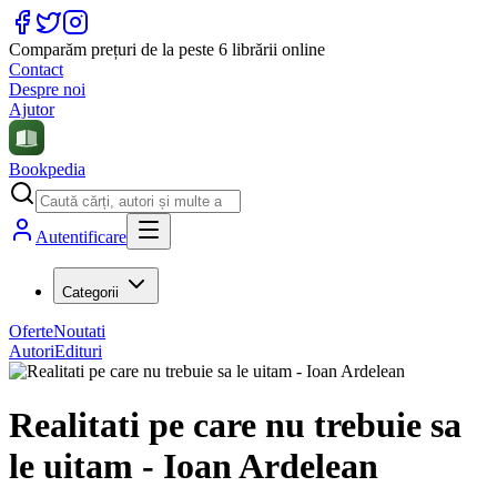
Comparăm prețuri de la peste 6 librării online
Contact
Despre noi
Ajutor
Bookpedia
Autentificare
Categorii
Oferte
Noutati
Autori
Edituri
Realitati pe care nu trebuie sa
le uitam - Ioan Ardelean