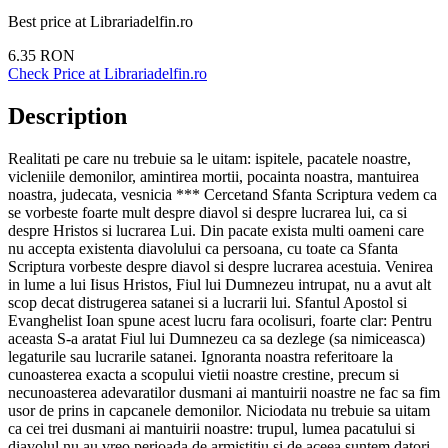
Best price at
Librariadelfin.ro
6.35
RON
Check Price at
Librariadelfin.ro
Description
Realitati pe care nu trebuie sa le uitam: ispitele, pacatele noastre,
vicleniile demonilor, amintirea mortii, pocainta noastra, mantuirea
noastra, judecata, vesnicia *** Cercetand Sfanta Scriptura vedem ca
se vorbeste foarte mult despre diavol si despre lucrarea lui, ca si
despre Hristos si lucrarea Lui. Din pacate exista multi oameni care
nu accepta existenta diavolului ca persoana, cu toate ca Sfanta
Scriptura vorbeste despre diavol si despre lucrarea acestuia. Venirea
in lume a lui Iisus Hristos, Fiul lui Dumnezeu intrupat, nu a avut alt
scop decat distrugerea satanei si a lucrarii lui. Sfantul Apostol si
Evanghelist Ioan spune acest lucru fara ocolisuri, foarte clar: Pentru
aceasta S-a aratat Fiul lui Dumnezeu ca sa dezlege (sa nimiceasca)
legaturile sau lucrarile satanei. Ignoranta noastra referitoare la
cunoasterea exacta a scopului vietii noastre crestine, precum si
necunoasterea adevaratilor dusmani ai mantuirii noastre ne fac sa fim
usor de prins in capcanele demonilor. Niciodata nu trebuie sa uitam
ca cei trei dusmani ai mantuirii noastre: trupul, lumea pacatului si
diavolul nu au vreo perioada de armistitiu si de aceea suntem datori