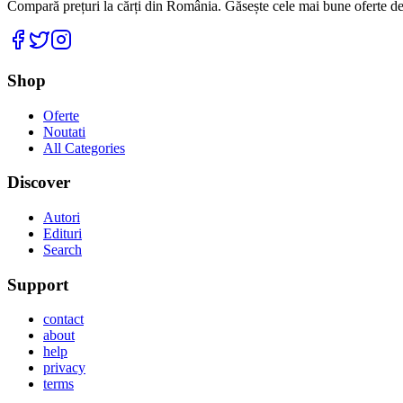
Compară prețuri la cărți din România. Găsește cele mai bune oferte de la
Facebook
Twitter
Instagram
Shop
Oferte
Noutati
All Categories
Discover
Autori
Edituri
Search
Support
contact
about
help
privacy
terms