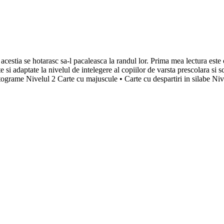
d acestia se hotarasc sa-l pacaleasca la randul lor. Prima mea lectura este o
e si adaptate la nivelul de intelegere al copiilor de varsta prescolara si s
ctograme Nivelul 2 Carte cu majuscule • Carte cu despartiri in silabe N