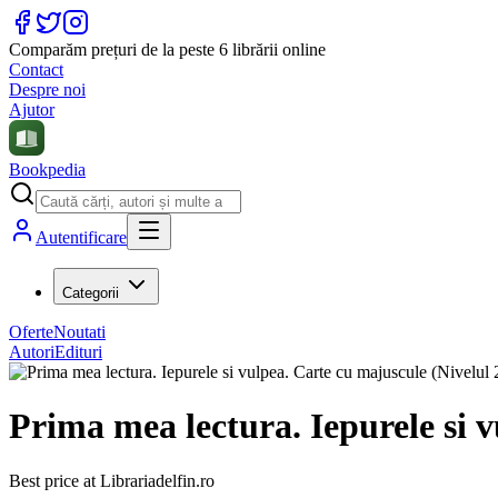
Comparăm prețuri de la peste 6 librării online
Contact
Despre noi
Ajutor
Bookpedia
Autentificare
Categorii
Oferte
Noutati
Autori
Edituri
Prima mea lectura. Iepurele si v
Best price at
Librariadelfin.ro