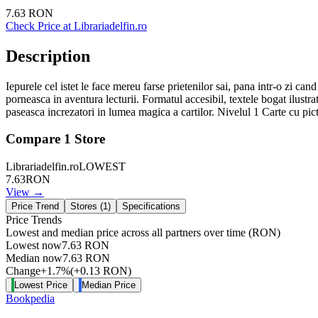
7.63
RON
Check Price at
Librariadelfin.ro
Description
Iepurele cel istet le face mereu farse prietenilor sai, pana intr-o zi can
porneasca in aventura lecturii. Formatul accesibil, textele bogat ilustrat
paseasca increzatori in lumea magica a cartilor. Nivelul 1 Carte cu pi
Compare
1
Store
Librariadelfin.ro
LOWEST
7.63
RON
View →
Price Trend
Stores (
1
)
Specifications
Price Trends
Lowest and median price across all partners over time
(RON)
Lowest now
7.63
RON
Median now
7.63
RON
Change
+
1.7
%
(
+
0.13
RON
)
Lowest Price
Median Price
Bookpedia