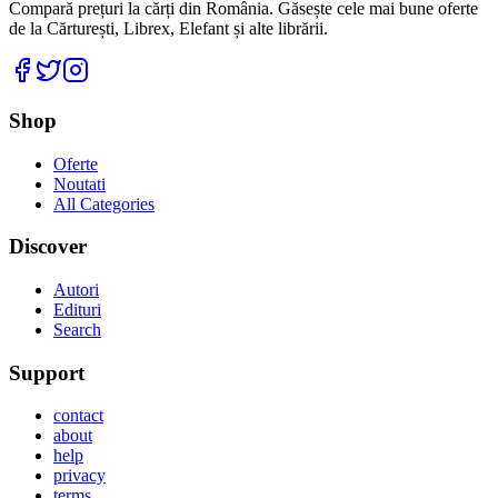
Compară prețuri la cărți din România. Găsește cele mai bune oferte
de la Cărturești, Librex, Elefant și alte librării.
Facebook
Twitter
Instagram
Shop
Oferte
Noutati
All Categories
Discover
Autori
Edituri
Search
Support
contact
about
help
privacy
terms