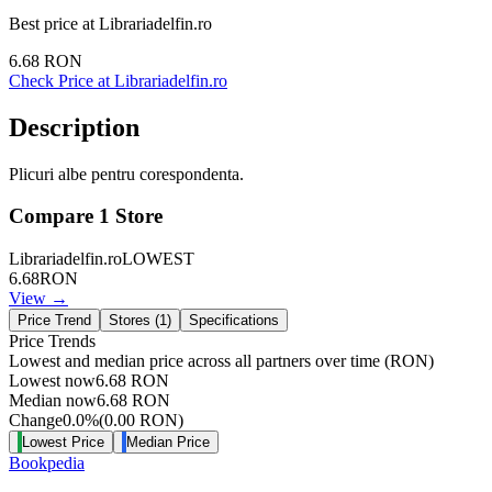
Best price at
Librariadelfin.ro
6.68
RON
Check Price at
Librariadelfin.ro
Description
Plicuri albe pentru corespondenta.
Compare
1
Store
Librariadelfin.ro
LOWEST
6.68
RON
View →
Price Trend
Stores (
1
)
Specifications
Price Trends
Lowest and median price across all partners over time
(RON)
Lowest now
6.68
RON
Median now
6.68
RON
Change
0.0
%
(
0.00
RON
)
Lowest Price
Median Price
Bookpedia