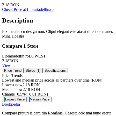
2.18
RON
Check Price at
Librariadelfin.ro
Description
Pix metalic cu design nou. Clipul elegant este atasat direct de maner.
Mina albastra
Compare
1
Store
Librariadelfin.ro
LOWEST
2.18
RON
View →
Price Trend
Stores (
1
)
Specifications
Price Trends
Lowest and median price across all partners over time
(RON)
Lowest now
2.18
RON
Median now
2.18
RON
Change
+
0.5
%
(
+
0.01
RON
)
Lowest Price
Median Price
Bookpedia
Compară prețuri la cărți din România. Găsește cele mai bune oferte