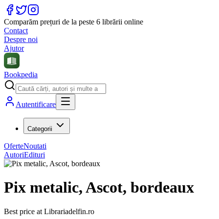
Comparăm prețuri de la peste 6 librării online
Contact
Despre noi
Ajutor
Bookpedia
Autentificare
Categorii
Oferte
Noutati
Autori
Edituri
Pix metalic, Ascot, bordeaux
Best price at
Librariadelfin.ro