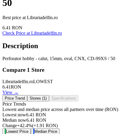
50
Best price at
Librariadelfin.ro
6.41
RON
Check Price at
Librariadelfin.ro
Description
Perforator hobby - calut, 15mm, oval, CNX, CD-99XS / 50
Compare
1
Store
Librariadelfin.ro
LOWEST
6.41
RON
View →
Price Trend
Stores (
1
)
Specifications
Price Trends
Lowest and median price across all partners over time
(RON)
Lowest now
6.41
RON
Median now
6.41
RON
Change
+
42.4
%
(
+
1.91
RON
)
Lowest Price
Median Price