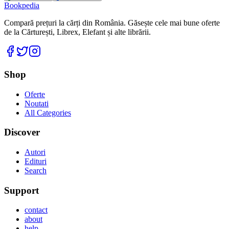
Bookpedia
Compară prețuri la cărți din România. Găsește cele mai bune oferte
de la Cărturești, Librex, Elefant și alte librării.
Facebook
Twitter
Instagram
Shop
Oferte
Noutati
All Categories
Discover
Autori
Edituri
Search
Support
contact
about
help