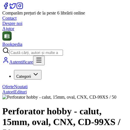
Comparăm prețuri de la peste 6 librării online
Contact
Despre noi
Ajutor
Bookpedia
Autentificare
Categorii
Oferte
Noutati
Autori
Edituri
Perforator hobby - calut,
15mm, oval, CNX, CD-99XS /