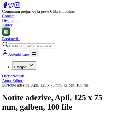
Comparăm prețuri de la peste 6 librării online
Contact
Despre noi
Ajutor
Bookpedia
Autentificare
Categorii
Oferte
Noutati
Autori
Edituri
Notite adezive, Apli, 125 x 75
mm, galben, 100 file