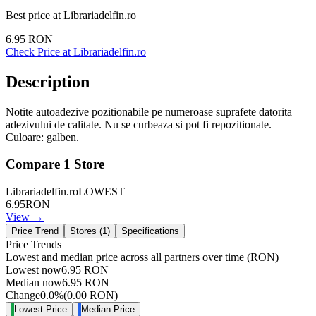
Best price at
Librariadelfin.ro
6.95
RON
Check Price at
Librariadelfin.ro
Description
Notite autoadezive pozitionabile pe numeroase suprafete datorita
adezivului de calitate. Nu se curbeaza si pot fi repozitionate.
Culoare: galben.
Compare
1
Store
Librariadelfin.ro
LOWEST
6.95
RON
View →
Price Trend
Stores (
1
)
Specifications
Price Trends
Lowest and median price across all partners over time
(RON)
Lowest now
6.95
RON
Median now
6.95
RON
Change
0.0
%
(
0.00
RON
)
Lowest Price
Median Price