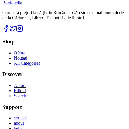
Bookpedia
Compară prețuri la cărți din România. Găsește cele mai bune oferte
de la Cărturești, Librex, Elefant și alte librării.
Facebook
Twitter
Instagram
Shop
Oferte
Noutati
All Categories
Discover
Autori
Edituri
Search
Support
contact
about
help