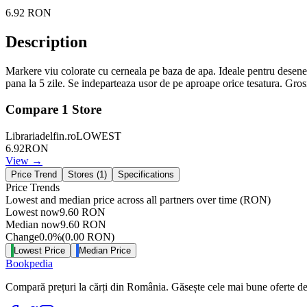
6.92
RON
Description
Markere viu colorate cu cerneala pe baza de apa. Ideale pentru desene lu
pana la 5 zile. Se indeparteaza usor de pe aproape orice tesatura. Gro
Compare
1
Store
Librariadelfin.ro
LOWEST
6.92
RON
View →
Price Trend
Stores (
1
)
Specifications
Price Trends
Lowest and median price across all partners over time
(RON)
Lowest now
9.60
RON
Median now
9.60
RON
Change
0.0
%
(
0.00
RON
)
Lowest Price
Median Price
Bookpedia
Compară prețuri la cărți din România. Găsește cele mai bune oferte de la