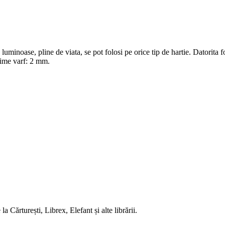
minoase, pline de viata, se pot folosi pe orice tip de hartie. Datorita f
sime varf: 2 mm.
 Cărturești, Librex, Elefant și alte librării.