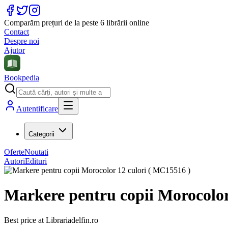
Comparăm prețuri de la peste 6 librării online
Contact
Despre noi
Ajutor
Bookpedia
Autentificare
Categorii
Oferte
Noutati
Autori
Edituri
Markere pentru copii Morocolor
Best price at
Librariadelfin.ro