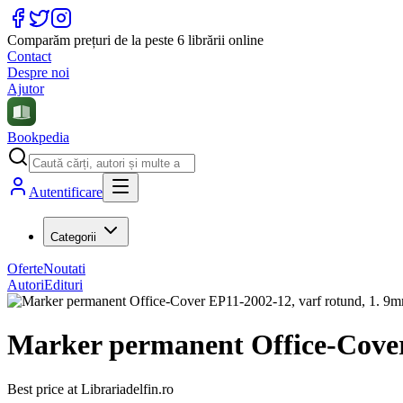
Comparăm prețuri de la peste 6 librării online
Contact
Despre noi
Ajutor
Bookpedia
Autentificare
Categorii
Oferte
Noutati
Autori
Edituri
Marker permanent Office-Cover
Best price at
Librariadelfin.ro