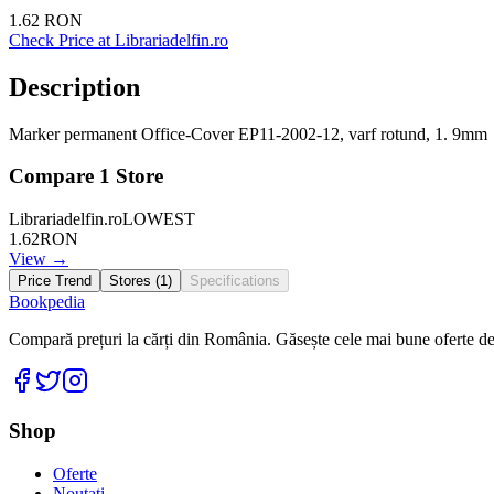
1.62
RON
Check Price at
Librariadelfin.ro
Description
Marker permanent Office-Cover EP11-2002-12, varf rotund, 1. 9mm
Compare
1
Store
Librariadelfin.ro
LOWEST
1.62
RON
View →
Price Trend
Stores (
1
)
Specifications
Bookpedia
Compară prețuri la cărți din România. Găsește cele mai bune oferte de la
Facebook
Twitter
Instagram
Shop
Oferte
Noutati