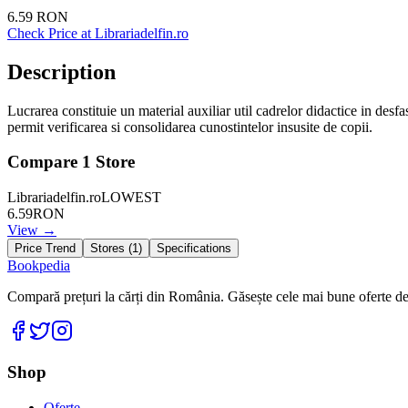
6.59
RON
Check Price at
Librariadelfin.ro
Description
Lucrarea constituie un material auxiliar util cadrelor didactice in desfa
permit verificarea si consolidarea cunostintelor insusite de copii.
Compare
1
Store
Librariadelfin.ro
LOWEST
6.59
RON
View →
Price Trend
Stores (
1
)
Specifications
Bookpedia
Compară prețuri la cărți din România. Găsește cele mai bune oferte de la
Facebook
Twitter
Instagram
Shop
Oferte