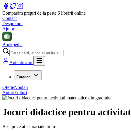
Comparăm prețuri de la peste 6 librării online
Contact
Despre noi
Ajutor
Bookpedia
Autentificare
Categorii
Oferte
Noutati
Autori
Edituri
Jocuri didactice pentru activita
Best price at
Librariadelfin.ro