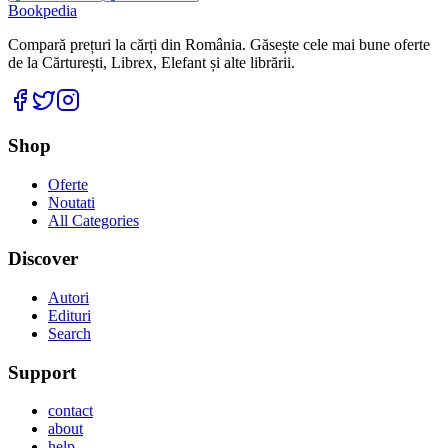
Bookpedia
Compară prețuri la cărți din România. Găsește cele mai bune oferte
de la Cărturești, Librex, Elefant și alte librării.
Facebook
Twitter
Instagram
Shop
Oferte
Noutati
All Categories
Discover
Autori
Edituri
Search
Support
contact
about
help