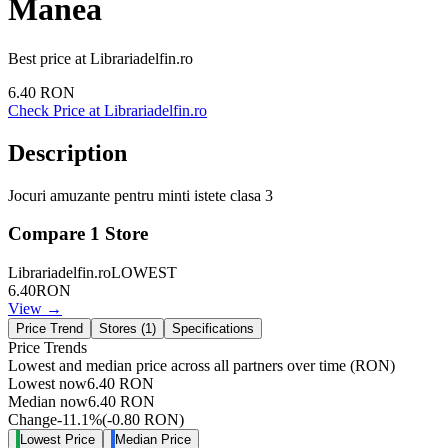
Manea
Best price at
Librariadelfin.ro
6.40
RON
Check Price at
Librariadelfin.ro
Description
Jocuri amuzante pentru minti istete clasa 3
Compare
1
Store
Librariadelfin.ro
LOWEST
6.40
RON
View →
Price Trend
Stores (
1
)
Specifications
Price Trends
Lowest and median price across all partners over time
(RON)
Lowest now
6.40
RON
Median now
6.40
RON
Change
-11.1
%
(
-0.80
RON
)
Lowest Price
Median Price