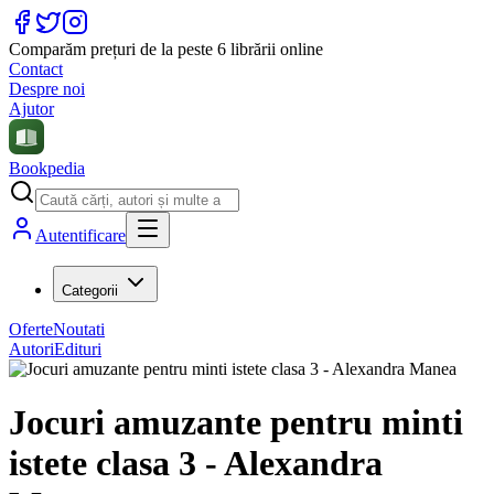
Comparăm prețuri de la peste 6 librării online
Contact
Despre noi
Ajutor
Bookpedia
Autentificare
Categorii
Oferte
Noutati
Autori
Edituri
Jocuri amuzante pentru minti
istete clasa 3 - Alexandra