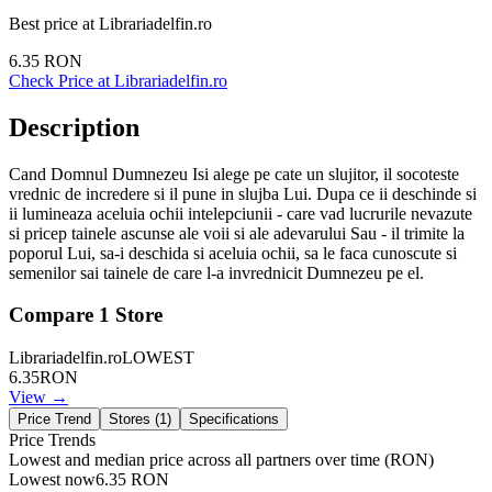
Best price at
Librariadelfin.ro
6.35
RON
Check Price at
Librariadelfin.ro
Description
Cand Domnul Dumnezeu Isi alege pe cate un slujitor, il socoteste
vrednic de incredere si il pune in slujba Lui. Dupa ce ii deschinde si
ii lumineaza aceluia ochii intelepciunii - care vad lucrurile nevazute
si pricep tainele ascunse ale voii si ale adevarului Sau - il trimite la
poporul Lui, sa-i deschida si aceluia ochii, sa le faca cunoscute si
semenilor sai tainele de care l-a invrednicit Dumnezeu pe el.
Compare
1
Store
Librariadelfin.ro
LOWEST
6.35
RON
View →
Price Trend
Stores (
1
)
Specifications
Price Trends
Lowest and median price across all partners over time
(RON)
Lowest now
6.35
RON