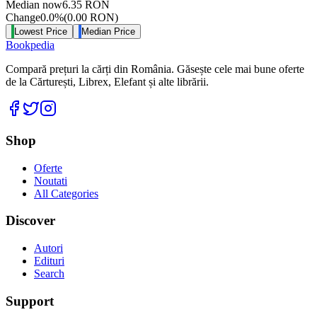
Median now
6.35
RON
Change
0.0
%
(
0.00
RON
)
Lowest Price
Median Price
Bookpedia
Compară prețuri la cărți din România. Găsește cele mai bune oferte
de la Cărturești, Librex, Elefant și alte librării.
Facebook
Twitter
Instagram
Shop
Oferte
Noutati
All Categories
Discover
Autori
Edituri
Search
Support