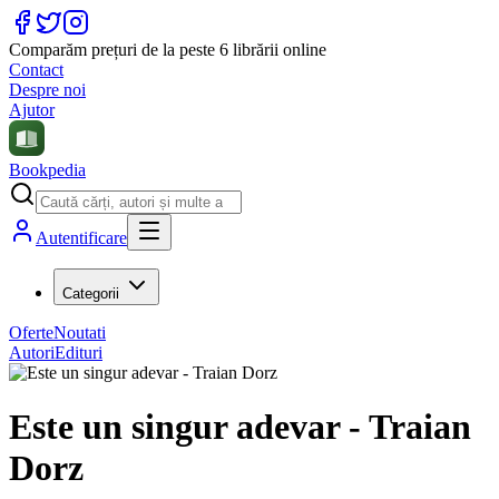
Comparăm prețuri de la peste 6 librării online
Contact
Despre noi
Ajutor
Bookpedia
Autentificare
Categorii
Oferte
Noutati
Autori
Edituri
Este un singur adevar - Traian
Dorz