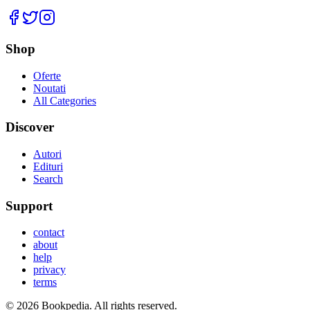
Facebook
Twitter
Instagram
Shop
Oferte
Noutati
All Categories
Discover
Autori
Edituri
Search
Support
contact
about
help
privacy
terms
©
2026
Bookpedia
. All rights reserved.