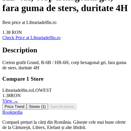
fara guma de sters, duritate 4H
Best price at
Librariadelfin.ro
1.38
RON
Check Price at
Librariadelfin.ro
Description
Creion grafit Grand, B-6B / HB-6H, corp hexagonal gri, fara guma
de sters, duritate 4H
Compare
1
Store
Librariadelfin.ro
LOWEST
1.38
RON
View →
Price Trend
Stores (
1
)
Specifications
Bookpedia
Compară prețuri la cărți din România. Găsește cele mai bune oferte
de la Cărturești, Librex, Elefant și alte librării.