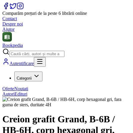
Comparăm prețuri de la peste 6 librării online
Contact
Despre noi
Ajutor
Bookpedia
Autentificare
Categorii
Oferte
Noutati
Autori
Edituri
Creion grafit Grand, B-6B /
HB-6H, corp hexagonal gri,