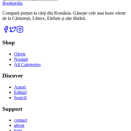
Bookpedia
Compară prețuri la cărți din România. Găsește cele mai bune oferte
de la Cărturești, Librex, Elefant și alte librării.
Facebook
Twitter
Instagram
Shop
Oferte
Noutati
All Categories
Discover
Autori
Edituri
Search
Support
contact
about
help