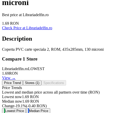
microni
Best price at
Librariadelfin.ro
1.69
RON
Check Price at
Librariadelfin.ro
Description
Coperta PVC carte speciala 2, ROM, 435x285mm, 130 microni
Compare
1
Store
Librariadelfin.ro
LOWEST
1.69
RON
View →
Price Trend
Stores (
1
)
Specifications
Price Trends
Lowest and median price across all partners over time
(RON)
Lowest now
1.69
RON
Median now
1.69
RON
Change
-19.1
%
(
-0.40
RON
)
Lowest Price
Median Price