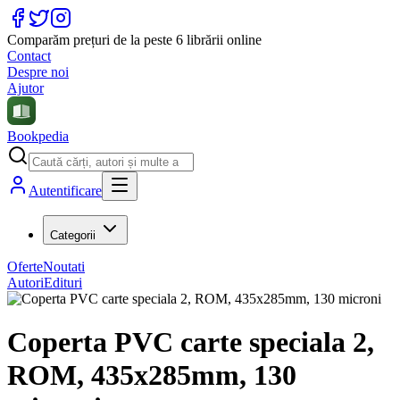
Comparăm prețuri de la peste 6 librării online
Contact
Despre noi
Ajutor
Bookpedia
Autentificare
Categorii
Oferte
Noutati
Autori
Edituri
Coperta PVC carte speciala 2,
ROM, 435x285mm, 130