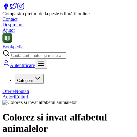
Comparăm prețuri de la peste 6 librării online
Contact
Despre noi
Ajutor
Bookpedia
Autentificare
Categorii
Oferte
Noutati
Autori
Edituri
Colorez si invat alfabetul
animalelor