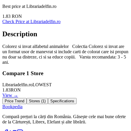
Best price at
Librariadelfin.ro
1.83
RON
Check Price at
Librariadelfin.ro
Description
Colorez si invat alfabetul animalelor Colectia Colorez si invat are
un format usor de manevrat si include carti de colorat care isi propun
nu doar sa distreze, ci si sa educe copiii. Varsta recomandata: 3 - 5
ani.
Compare
1
Store
Librariadelfin.ro
LOWEST
1.83
RON
View →
Price Trend
Stores (
1
)
Specifications
Bookpedia
Compară prețuri la cărți din România. Găsește cele mai bune oferte
de la Cărturești, Librex, Elefant și alte librării.