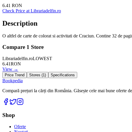
6.41
RON
Check Price at
Librariadelfin.ro
Description
O altfel de carte de colorat si activitati de Craciun. Contine 32 de pagin
Compare
1
Store
Librariadelfin.ro
LOWEST
6.41
RON
View →
Price Trend
Stores (
1
)
Specifications
Bookpedia
Compară prețuri la cărți din România. Găsește cele mai bune oferte de la
Facebook
Twitter
Instagram
Shop
Oferte
Noutati