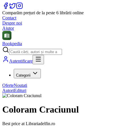
Comparăm prețuri de la peste 6 librării online
Contact
Despre noi
Ajutor
Bookpedia
Autentificare
Categorii
Oferte
Noutati
Autori
Edituri
Coloram Craciunul
Best price at
Librariadelfin.ro