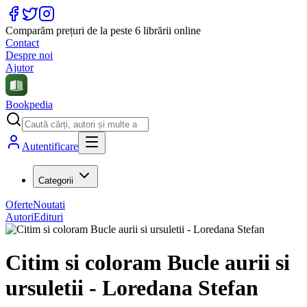
Comparăm prețuri de la peste 6 librării online
Contact
Despre noi
Ajutor
Bookpedia
Autentificare
Categorii
Oferte
Noutati
Autori
Edituri
Citim si coloram Bucle aurii si
ursuletii - Loredana Stefan