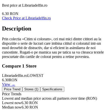
Best price at
Librariadelfin.ro
6.30
RON
Check Price at
Librariadelfin.ro
Description
Prin colectia «Citim si coloram», cei mai mici dintre cititori au la
dispozitie o serie de lucrari care imbina cititul si coloratul intr-un
mod deosebit de distractiv, dar si eficient in asimilarea de noi
cunostinte. Rugati-o pe mamica sau pe taticu sa va citeasca textele
prescurtate din cartile de colorat pentru a retine povestea.
Compare
1
Store
Librariadelfin.ro
LOWEST
6.30
RON
View →
Price Trend
Stores (
1
)
Specifications
Price Trends
Lowest and median price across all partners over time
(RON)
Lowest now
6.30
RON
Median now
6.30
RON