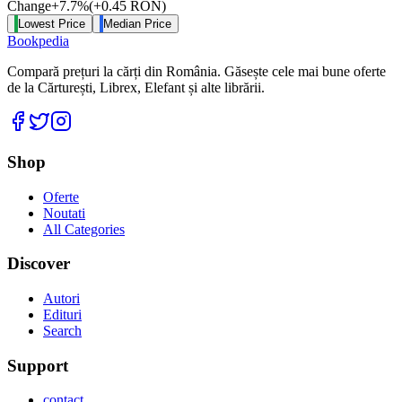
Change
+
7.7
%
(
+
0.45
RON
)
Lowest Price
Median Price
Bookpedia
Compară prețuri la cărți din România. Găsește cele mai bune oferte
de la Cărturești, Librex, Elefant și alte librării.
Facebook
Twitter
Instagram
Shop
Oferte
Noutati
All Categories
Discover
Autori
Edituri
Search
Support
contact