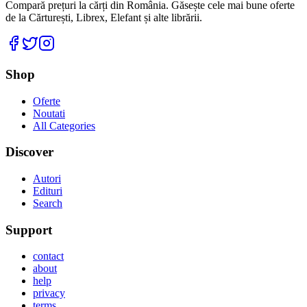
Compară prețuri la cărți din România. Găsește cele mai bune oferte
de la Cărturești, Librex, Elefant și alte librării.
Facebook
Twitter
Instagram
Shop
Oferte
Noutati
All Categories
Discover
Autori
Edituri
Search
Support
contact
about
help
privacy
terms