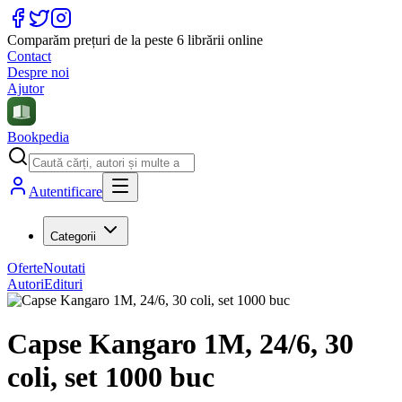
Comparăm prețuri de la peste 6 librării online
Contact
Despre noi
Ajutor
Bookpedia
Autentificare
Categorii
Oferte
Noutati
Autori
Edituri
Capse Kangaro 1M, 24/6, 30
coli, set 1000 buc