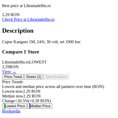
Best price at
Librariadelfin.ro
2.29
RON
Check Price at
Librariadelfin.ro
Description
Capse Kangaro 1M, 24/6, 30 coli, set 1000 buc
Compare
1
Store
Librariadelfin.ro
LOWEST
2.29
RON
View →
Price Trend
Stores (
1
)
Specifications
Price Trends
Lowest and median price across all partners over time
(RON)
Lowest now
2.29
RON
Median now
2.29
RON
Change
+
20.5
%
(
+
0.39
RON
)
Lowest Price
Median Price
Bookpedia