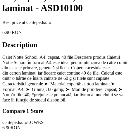
laminat - ASD10100
Best price at
Cartepedia.ro
6.90
RON
Description
Caiet Notte School, A4, capsat, 40 file Descriere produs Caietul
Notte School în format A4 este ideal pentru utilizarea de către copiii
din clasele primare, generală și liceu. Coperta acestuia este
din carton laminat, iar fiecare caiet conține 40 de file. Caietul este
dintr-o hârtie de înaltă calitate de 60 g și filele sunt capsate.
Caracteristici generale ➤ Material copertă: carton laminat; ➤
Format: A4; ➤ Gramaj: 60 g/mp; ➤ Mod de prindere: capsat; ➤
Număr file: 40; *prețul este pe bucată, iar livrarea modelului se va
face în funcție de stocul disponibil.
Compare
1
Store
Cartepedia.ro
LOWEST
6.90
RON