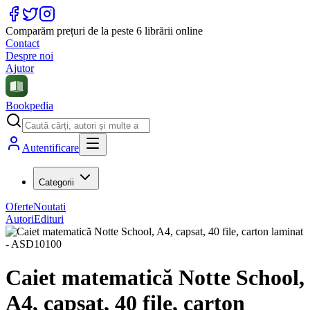
Comparăm prețuri de la peste 6 librării online
Contact
Despre noi
Ajutor
Bookpedia
Autentificare
Categorii
Oferte
Noutati
Autori
Edituri
Caiet matematică Notte School,
A4, capsat, 40 file, carton