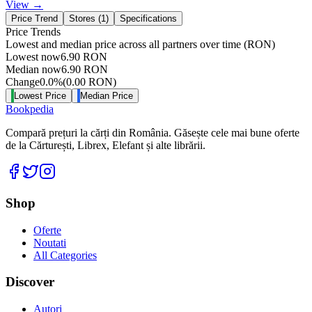
View →
Price Trend
Stores (
1
)
Specifications
Price Trends
Lowest and median price across all partners over time
(RON)
Lowest now
6.90
RON
Median now
6.90
RON
Change
0.0
%
(
0.00
RON
)
Lowest Price
Median Price
Bookpedia
Compară prețuri la cărți din România. Găsește cele mai bune oferte
de la Cărturești, Librex, Elefant și alte librării.
Facebook
Twitter
Instagram
Shop
Oferte
Noutati
All Categories
Discover
Autori