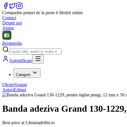
Comparăm prețuri de la peste 6 librării online
Contact
Despre noi
Ajutor
Bookpedia
Autentificare
Categorii
Oferte
Noutati
Autori
Edituri
Banda adeziva Grand 130-1229, 
Best price at
Librariadelfin.ro