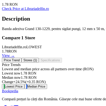
1.78
RON
Check Price at
Librariadelfin.ro
Description
Banda adeziva Grand 130-1229, pentru sigilat pungi, 12 mm x 50 m,
Compare
1
Store
Librariadelfin.ro
LOWEST
1.78
RON
View →
Price Trend
Stores (
1
)
Specifications
Price Trends
Lowest and median price across all partners over time
(RON)
Lowest now
1.78
RON
Median now
1.78
RON
Change
+
24.5
%
(
+
0.35
RON
)
Lowest Price
Median Price
Bookpedia
Compară prețuri la cărți din România. Găsește cele mai bune oferte de la