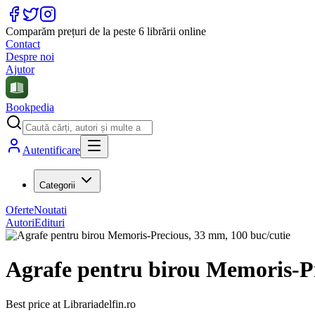
Comparăm prețuri de la peste 6 librării online
Contact
Despre noi
Ajutor
Bookpedia
Autentificare
Categorii
Oferte
Noutati
Autori
Edituri
Agrafe pentru birou Memoris-Pr
Best price at
Librariadelfin.ro