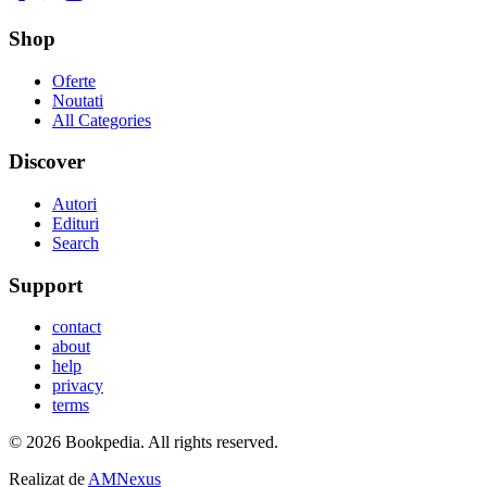
Shop
Oferte
Noutati
All Categories
Discover
Autori
Edituri
Search
Support
contact
about
help
privacy
terms
©
2026
Bookpedia
. All rights reserved.
Realizat de
AMNexus