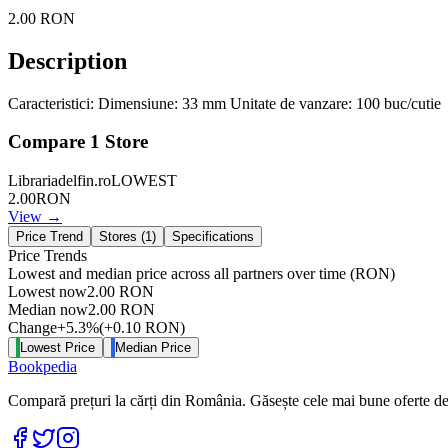
2.00
RON
Description
Caracteristici: Dimensiune: 33 mm Unitate de vanzare: 100 buc/cutie
Compare
1
Store
Librariadelfin.ro
LOWEST
2.00
RON
View →
Price Trend
Stores (
1
)
Specifications
Price Trends
Lowest and median price across all partners over time
(RON)
Lowest now
2.00
RON
Median now
2.00
RON
Change
+
5.3
%
(
+
0.10
RON
)
Lowest Price
Median Price
Bookpedia
Compară prețuri la cărți din România. Găsește cele mai bune oferte de la
Facebook
Twitter
Instagram