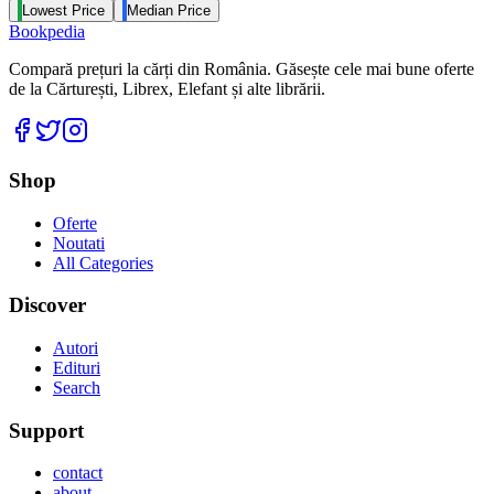
Lowest Price
Median Price
Bookpedia
Compară prețuri la cărți din România. Găsește cele mai bune oferte
de la Cărturești, Librex, Elefant și alte librării.
Facebook
Twitter
Instagram
Shop
Oferte
Noutati
All Categories
Discover
Autori
Edituri
Search
Support
contact
about