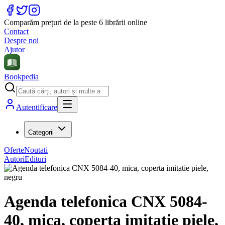
Comparăm prețuri de la peste 6 librării online
Contact
Despre noi
Ajutor
Bookpedia
Autentificare
Categorii
Oferte
Noutati
Autori
Edituri
Agenda telefonica CNX 5084-
40, mica, coperta imitatie piele,