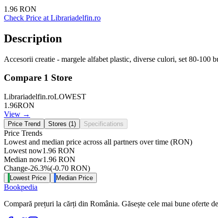
1.96
RON
Check Price at
Librariadelfin.ro
Description
Accesorii creatie - margele alfabet plastic, diverse culori, set 80-100 
Compare
1
Store
Librariadelfin.ro
LOWEST
1.96
RON
View →
Price Trend
Stores (
1
)
Specifications
Price Trends
Lowest and median price across all partners over time
(RON)
Lowest now
1.96
RON
Median now
1.96
RON
Change
-26.3
%
(
-0.70
RON
)
Lowest Price
Median Price
Bookpedia
Compară prețuri la cărți din România. Găsește cele mai bune oferte de la