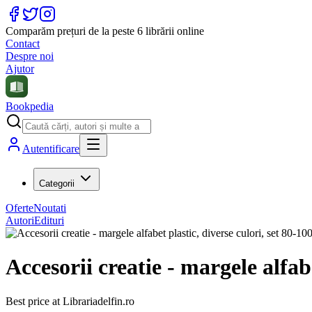
Comparăm prețuri de la peste 6 librării online
Contact
Despre noi
Ajutor
Bookpedia
Autentificare
Categorii
Oferte
Noutati
Autori
Edituri
Accesorii creatie - margele alfab
Best price at
Librariadelfin.ro