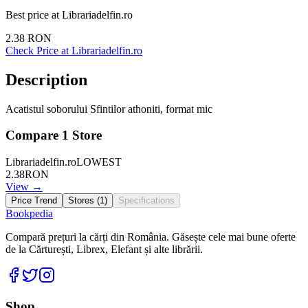
Best price at
Librariadelfin.ro
2.38
RON
Check Price at
Librariadelfin.ro
Description
Acatistul soborului Sfintilor athoniti, format mic
Compare
1
Store
Librariadelfin.ro
LOWEST
2.38
RON
View →
Price Trend
Stores (
1
)
Specifications
Bookpedia
Compară prețuri la cărți din România. Găsește cele mai bune oferte
de la Cărturești, Librex, Elefant și alte librării.
Facebook
Twitter
Instagram
Shop