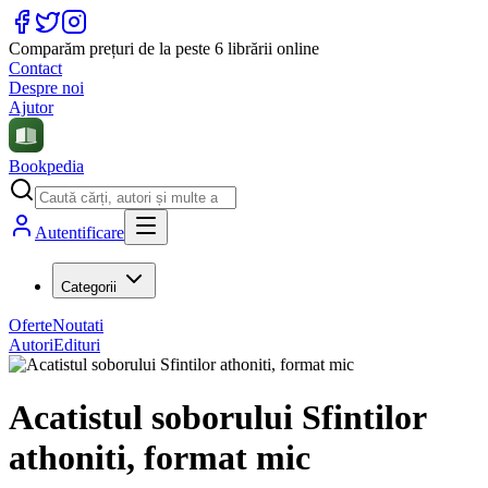
Comparăm prețuri de la peste 6 librării online
Contact
Despre noi
Ajutor
Bookpedia
Autentificare
Categorii
Oferte
Noutati
Autori
Edituri
Acatistul soborului Sfintilor
athoniti, format mic