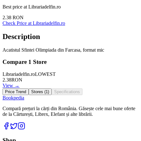
Best price at
Librariadelfin.ro
2.38
RON
Check Price at
Librariadelfin.ro
Description
Acatistul Sfintei Olimpiada din Farcasa, format mic
Compare
1
Store
Librariadelfin.ro
LOWEST
2.38
RON
View →
Price Trend
Stores (
1
)
Specifications
Bookpedia
Compară prețuri la cărți din România. Găsește cele mai bune oferte
de la Cărturești, Librex, Elefant și alte librării.
Facebook
Twitter
Instagram
Shop