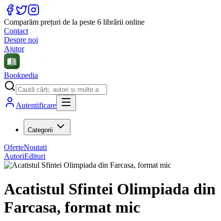
Comparăm prețuri de la peste 6 librării online
Contact
Despre noi
Ajutor
Bookpedia
Autentificare
Categorii
Oferte
Noutati
Autori
Edituri
Acatistul Sfintei Olimpiada din
Farcasa, format mic