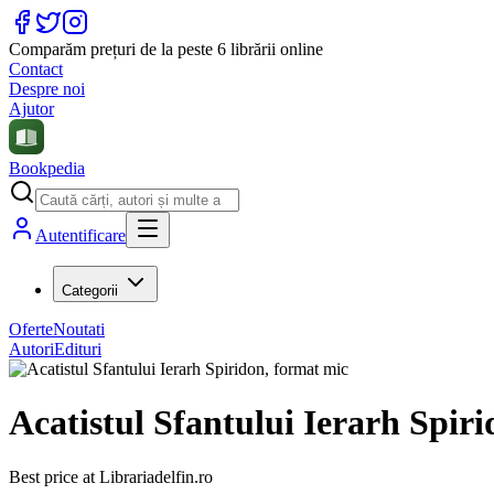
Comparăm prețuri de la peste 6 librării online
Contact
Despre noi
Ajutor
Bookpedia
Autentificare
Categorii
Oferte
Noutati
Autori
Edituri
Acatistul Sfantului Ierarh Spir
Best price at
Librariadelfin.ro