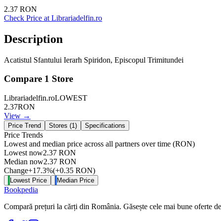
2.37
RON
Check Price at
Librariadelfin.ro
Description
Acatistul Sfantului Ierarh Spiridon, Episcopul Trimitundei
Compare
1
Store
Librariadelfin.ro
LOWEST
2.37
RON
View →
Price Trend
Stores (
1
)
Specifications
Price Trends
Lowest and median price across all partners over time
(RON)
Lowest now
2.37
RON
Median now
2.37
RON
Change
+
17.3
%
(
+
0.35
RON
)
Lowest Price
Median Price
Bookpedia
Compară prețuri la cărți din România. Găsește cele mai bune oferte de la