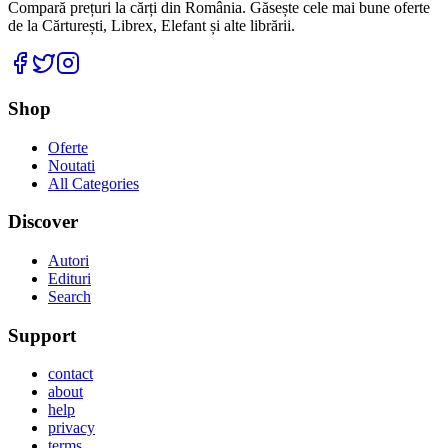
Compară prețuri la cărți din România. Găsește cele mai bune oferte
de la Cărturești, Librex, Elefant și alte librării.
Facebook
Twitter
Instagram
Shop
Oferte
Noutati
All Categories
Discover
Autori
Edituri
Search
Support
contact
about
help
privacy
terms