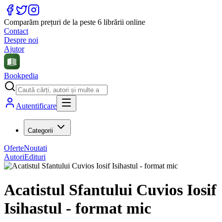
Comparăm prețuri de la peste 6 librării online
Contact
Despre noi
Ajutor
Bookpedia
Autentificare
Categorii
Oferte
Noutati
Autori
Edituri
Acatistul Sfantului Cuvios Iosif
Isihastul - format mic