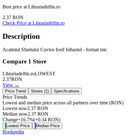
Best price at
Librariadelfin.ro
2.37
RON
Check Price at
Librariadelfin.ro
Description
Acatistul Sfantului Cuvios Iosif Isihastul - format mic
Compare
1
Store
Librariadelfin.ro
LOWEST
2.37
RON
View →
Price Trend
Stores (
1
)
Specifications
Price Trends
Lowest and median price across all partners over time
(RON)
Lowest now
2.37
RON
Median now
2.37
RON
Change
+
16.7
%
(
+
0.34
RON
)
Lowest Price
Median Price
Bookpedia