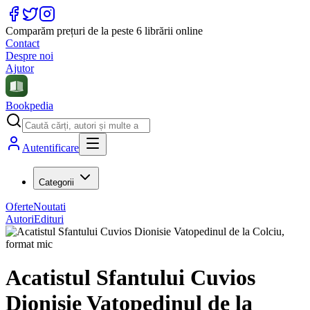
Comparăm prețuri de la peste 6 librării online
Contact
Despre noi
Ajutor
Bookpedia
Autentificare
Categorii
Oferte
Noutati
Autori
Edituri
Acatistul Sfantului Cuvios
Dionisie Vatopedinul de la