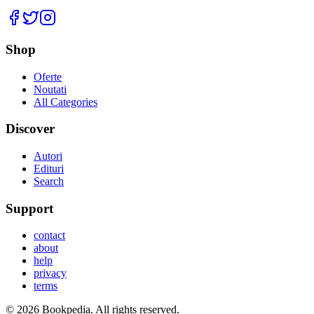
Facebook
Twitter
Instagram
Shop
Oferte
Noutati
All Categories
Discover
Autori
Edituri
Search
Support
contact
about
help
privacy
terms
©
2026
Bookpedia
. All rights reserved.