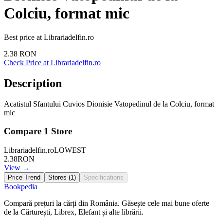
Colciu, format mic
Best price at
Librariadelfin.ro
2.38
RON
Check Price at
Librariadelfin.ro
Description
Acatistul Sfantului Cuvios Dionisie Vatopedinul de la Colciu, format
mic
Compare
1
Store
Librariadelfin.ro
LOWEST
2.38
RON
View →
Price Trend
Stores (
1
)
Specifications
Bookpedia
Compară prețuri la cărți din România. Găsește cele mai bune oferte
de la Cărturești, Librex, Elefant și alte librării.