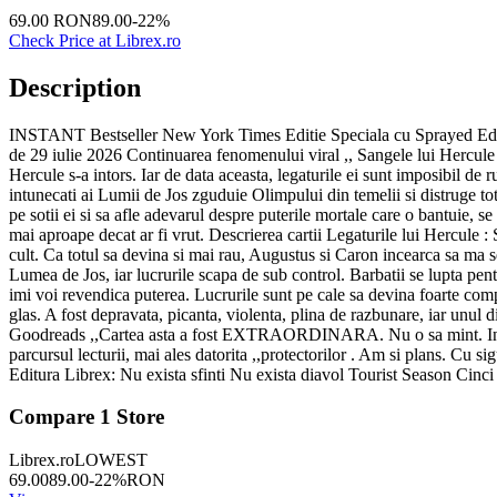
69.00
RON
89.00
-
22
%
Check Price at
Librex.ro
Description
INSTANT Bestseller New York Times Editie Speciala cu Sprayed Edge
de 29 iulie 2026 Continuarea fenomenului viral ,, Sangele lui Hercule a s
Hercule s-a intors. Iar de data aceasta, legaturile ei sunt imposibil de
intunecati ai Lumii de Jos zguduie Olimpului din temelii si distruge tot
pe sotii ei si sa afle adevarul despre puterile mortale care o bantuie, s
mai aproape decat ar fi vrut. Descrierea cartii Legaturile lui Hercule :
cult. Ca totul sa devina si mai rau, Augustus si Caron incearca sa ma 
Lumea de Jos, iar lucrurile scapa de sub control. Barbatii se lupta pent
imi voi revendica puterea. Lucrurile sunt pe cale sa devina foarte co
glas. A fost depravata, picanta, violenta, plina de razbunare, iar unul 
Goodreads ,,Cartea asta a fost EXTRAORDINARA. Nu o sa mint. In anu
parcursul lecturii, mai ales datorita ,,protectorilor . Am si plans. Cu s
Editura Librex: Nu exista sfinti Nu exista diavol Tourist Season Ci
Compare
1
Store
Librex.ro
LOWEST
69.00
89.00
-
22
%
RON