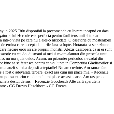
n 2025 Titlu disponibil la precomanda cu livrare incapnd cu data
urile lui Hercule este perfecta pentru fanii tensiunii si tradarii.
a intr-o viata pe care nu a ales-o niciodata. O casatorie cu mostenitorii
 de eroina care accepta lanturile fara sa lupte. Hotarata sa se razbune
care fiecare erou isi are propriii monstri, Alexis descopera ca ai ei sunt
casatorie cu cei doi dusmani ai mei si m-am alaturat din greseala unui
tro, nu ma ajuta deloc. Acum, un prizonier periculos a evadat din
ce bine sa se fereasca pentru ca voi lupta in Competitia Gladiatorilor si
m-a auzit si mi-a depasit asteptarile! Nu am cuvinte. Am ramas fara
xis a fost o adevarata teroare, exact asa cum imi place mie. - Recenzie
ot sa exprim cat de mult imi place aceasta carte. Am ras pe tot
 stacheta destul de sus. - Recenzie Goodreads Alte carti aparute la
sa intre - CG Drews Hazelthorn - CG Drews