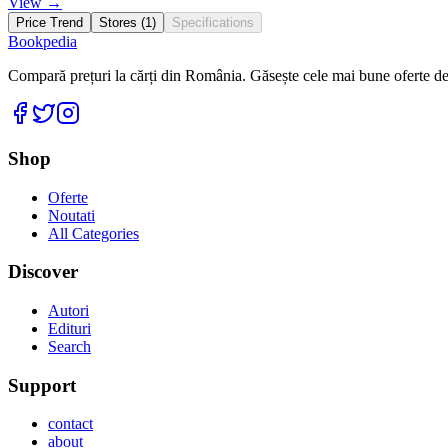
View →
Price Trend
Stores (
1
)
Specifications
Bookpedia
Compară prețuri la cărți din România. Găsește cele mai bune oferte de la
Facebook
Twitter
Instagram
Shop
Oferte
Noutati
All Categories
Discover
Autori
Edituri
Search
Support
contact
about