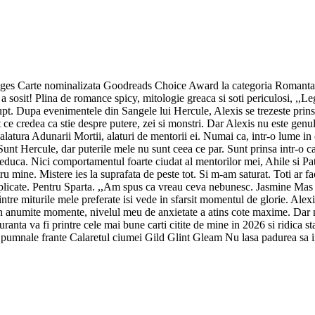
s Carte nominalizata Goodreads Choice Award la categoria Romantasy i
osit! Plina de romance spicy, mitologie greaca si soti periculosi, ,,Legat
 rupt. Dupa evenimentele din Sangele lui Hercule, Alexis se trezeste prins
 ce credea ca stie despre putere, zei si monstri. Dar Alexis nu este genul
e alatura Adunarii Mortii, alaturi de mentorii ei. Numai ca, intr-o lume in 
 Sunt Hercule, dar puterile mele nu sunt ceea ce par. Sunt prinsa intr-o 
seduca. Nici comportamentul foarte ciudat al mentorilor mei, Ahile si Pa
ru mine. Mistere ies la suprafata de peste tot. Si m-am saturat. Toti ar fa
mplicate. Pentru Sparta. ,,Am spus ca vreau ceva nebunesc. Jasmine Mas 
dintre miturile mele preferate isi vede in sfarsit momentul de glorie. Ale
mite momente, nivelul meu de anxietate a atins cote maxime. Dar nu p
iguranta va fi printre cele mai bune carti citite de mine in 2026 si ridica
nci pumnale frante Calaretul ciumei Gild Glint Gleam Nu lasa padurea 