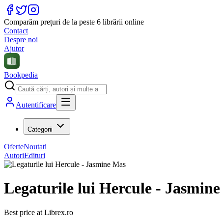
Comparăm prețuri de la peste 6 librării online
Contact
Despre noi
Ajutor
Bookpedia
Autentificare
Categorii
Oferte
Noutati
Autori
Edituri
Legaturile lui Hercule - Jasmin
Best price at
Librex.ro