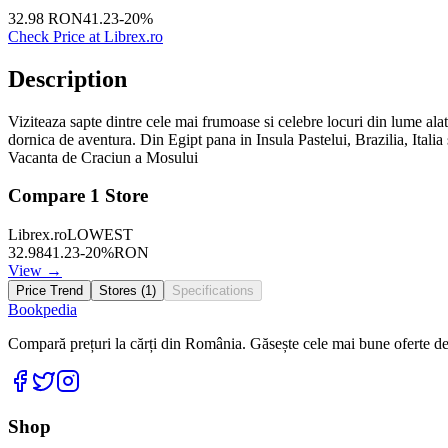
32.98
RON
41.23
-
20
%
Check Price at
Librex.ro
Description
Viziteaza sapte dintre cele mai frumoase si celebre locuri din lume al
dornica de aventura. Din Egipt pana in Insula Pastelui, Brazilia, Italia
Vacanta de Craciun a Mosului
Compare
1
Store
Librex.ro
LOWEST
32.98
41.23
-
20
%
RON
View →
Price Trend
Stores (
1
)
Specifications
Bookpedia
Compară prețuri la cărți din România. Găsește cele mai bune oferte de la
Facebook
Twitter
Instagram
Shop