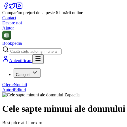
Comparăm prețuri de la peste 6 librării online
Contact
Despre noi
Ajutor
Bookpedia
Autentificare
Categorii
Oferte
Noutati
Autori
Edituri
Cele sapte minuni ale domnului
Best price at
Librex.ro