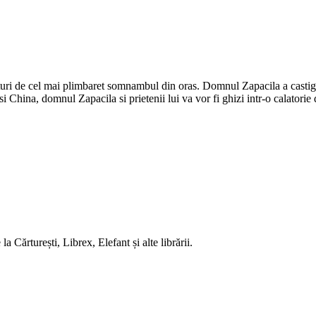
aturi de cel mai plimbaret somnambul din oras. Domnul Zapacila a castiga
 si China, domnul Zapacila si prietenii lui va vor fi ghizi intr-o calator
 Cărturești, Librex, Elefant și alte librării.